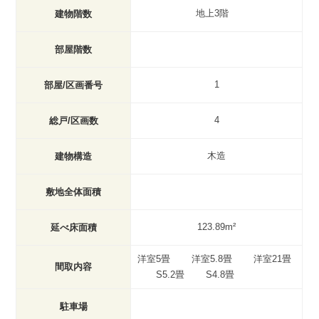
地上3階
建物階数
部屋階数
1
部屋/区画番号
4
総戸/区画数
木造
建物構造
敷地全体面積
123.89m²
延べ床面積
洋室5畳 洋室5.8畳 洋室21畳
間取内容
S5.2畳 S4.8畳
駐車場