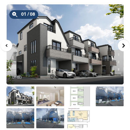
01
/
08
(外観)