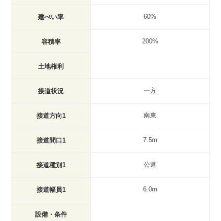
60%
建ぺい率
200%
容積率
土地権利
一方
接道状況
南東
接道方向1
7.5m
接道間口1
公道
接道種別1
6.0m
接道幅員1
設備・条件