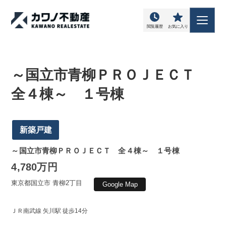
閲覧履歴
お気に入り
～国立市青柳ＰＲＯＪＥＣＴ
全４棟～ １号棟
新築戸建
～国立市青柳ＰＲＯＪＥＣＴ 全４棟～ １号棟
4,780万円
東京都国立市 青柳2丁目
Google Map
ＪＲ南武線 矢川駅 徒歩14分