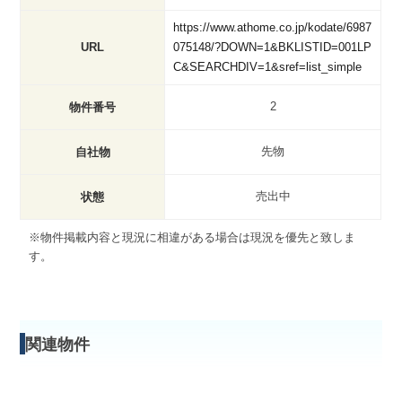
https://www.athome.co.jp/kodate/6987
URL
075148/?DOWN=1&BKLISTID=001LP
C&SEARCHDIV=1&sref=list_simple
2
物件番号
先物
自社物
売出中
状態
※物件掲載内容と現況に相違がある場合は現況を優先と致しま
す。
関連物件