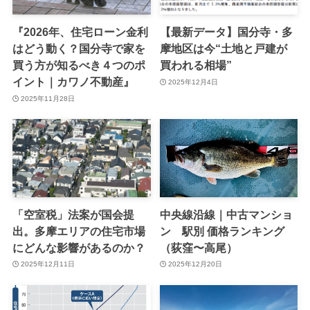
『2026年、住宅ローン金利
【最新データ】国分寺・多
はどう動く？国分寺で家を
摩地区は今“土地と戸建が
買う方が知るべき４つのポ
買われる相場”
イント｜カワノ不動産』
2025年12月4日
2025年11月28日
「空室税」法案が国会提
中央線沿線｜中古マンショ
出。多摩エリアの住宅市場
ン 駅別 価格ランキング
にどんな影響があるのか？
（荻窪〜高尾）
2025年12月11日
2025年12月20日