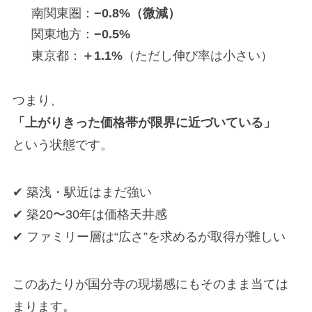
南関東圏：
−0.8%（微減）
関東地方：
−0.5%
東京都：
＋1.1%
（ただし伸び率は小さい）
つまり、
「上がりきった価格帯が限界に近づいている」
という状態です。
✔ 築浅・駅近はまだ強い
✔ 築20〜30年は価格天井感
✔ ファミリー層は“広さ”を求めるが取得が難しい
このあたりが国分寺の現場感にもそのまま当ては
まります。