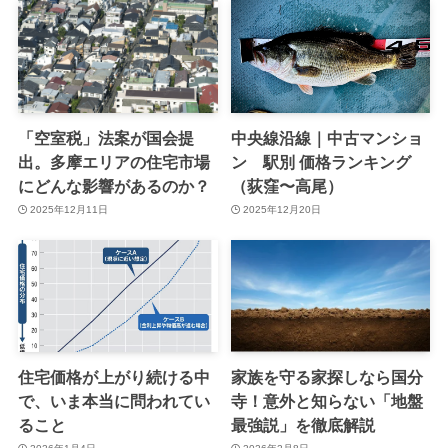
「空室税」法案が国会提
中央線沿線｜中古マンショ
出。多摩エリアの住宅市場
ン 駅別 価格ランキング
にどんな影響があるのか？
（荻窪〜高尾）
2025年12月11日
2025年12月20日
住宅価格が上がり続ける中
家族を守る家探しなら国分
で、いま本当に問われてい
寺！意外と知らない「地盤
ること
最強説」を徹底解説