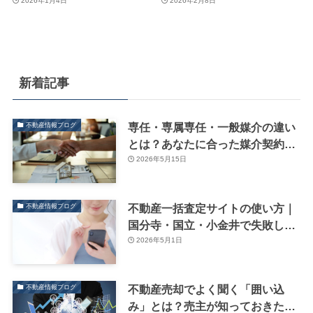
2026年1月4日
2026年2月8日
新着記事
専任・専属専任・一般媒介の違い
不動産情報ブログ
とは？あなたに合った媒介契約の
選び方
2026年5月15日
不動産一括査定サイトの使い方｜
不動産情報ブログ
国分寺・国立・小金井で失敗しな
い売却方法
2026年5月1日
不動産売却でよく聞く「囲い込
不動産情報ブログ
み」とは？売主が知っておきたい